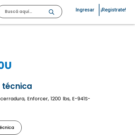
Ingresar
¡Registrate!
00U
 técnica
erradura, Enforcer, 1200 lbs, E-941S-
técnica