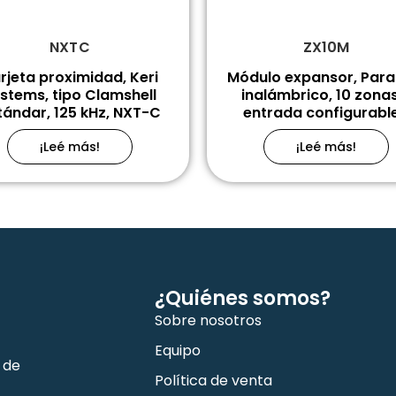
NXTC
ZX10M
rjeta proximidad, Keri
Módulo expansor, Para
stems, tipo Clamshell
inalámbrico, 10 zonas
tándar, 125 kHz, NXT-C
entrada configurable.
¡Leé más!
¡Leé más!
¿Quiénes somos?
Sobre nosotros
Equipo
 de
Política de venta