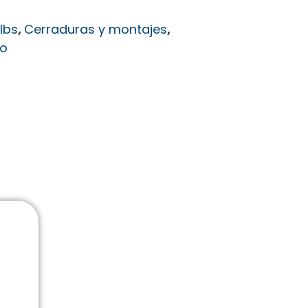
lbs
,
Cerraduras y montajes
,
so