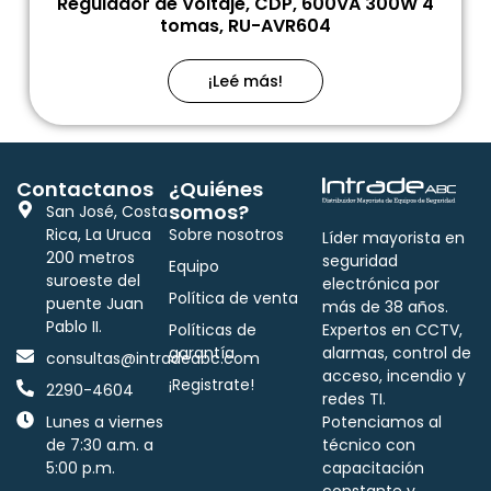
Regulador de Voltaje, CDP, 600VA 300W 4
tomas, RU-AVR604
¡Leé más!
Contactanos
¿Quiénes
somos?
San José, Costa
Rica, La Uruca
Sobre nosotros
Líder mayorista en
200 metros
seguridad
Equipo
suroeste del
electrónica por
Política de venta
puente Juan
más de 38 años.
Pablo II.
Políticas de
Expertos en CCTV,
garantía
alarmas, control de
consultas@intradeabc.com
acceso, incendio y
¡Registrate!
2290-4604
redes TI.
Lunes a viernes
Potenciamos al
de 7:30 a.m. a
técnico con
5:00 p.m.
capacitación
constante y