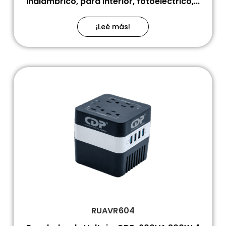
inalámbrico, para interior, fotoeléctrico,...
¡Leé más!
RUAVR604