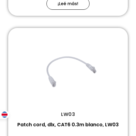
¡Leé más!
LW03
Patch cord, dlx, CAT6 0.3m blanco, LW03