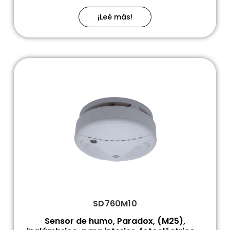
¡Leé más!
SD760M10
Sensor de humo, Paradox, (M25),