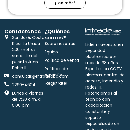
¡Leé más!
Contactanos
¿Quiénes
somos?
San José, Costa
Rica, La Uruca
Sobre nosotros
Líder mayorista en
200 metros
seguridad
Equipo
suroeste del
electrónica por
Política de venta
puente Juan
más de 38 años.
Pablo II.
Políticas de
Expertos en CCTV,
garantía
alarmas, control de
consultas@intradeabc.com
acceso, incendio y
¡Registrate!
2290-4604
redes TI.
Lunes a viernes
Potenciamos al
de 7:30 a.m. a
técnico con
5:00 p.m.
capacitación
constante y
soporte
especializado en
cada una de