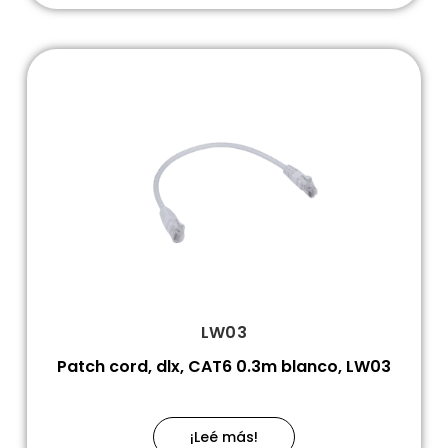
LW03
Patch cord, dlx, CAT6 0.3m blanco, LW03
¡Leé más!