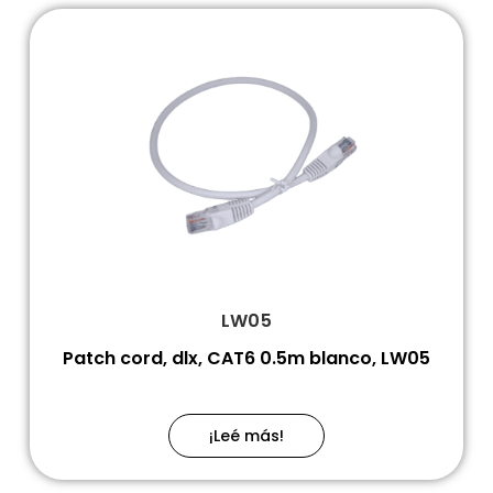
LW05
Patch cord, dlx, CAT6 0.5m blanco, LW05
¡Leé más!