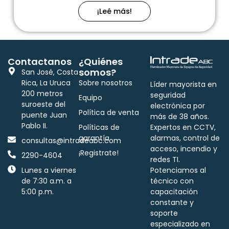
¡Leé más!
Contactanos
¿Quiénes
somos?
San José, Costa
Rica, La Uruca
Sobre nosotros
Líder mayorista en
200 metros
seguridad
Equipo
suroeste del
electrónica por
Política de venta
puente Juan
más de 38 años.
Pablo II.
Políticas de
Expertos en CCTV,
garantía
alarmas, control de
consultas@intradeabc.com
acceso, incendio y
¡Registrate!
2290-4604
redes TI.
Lunes a viernes
Potenciamos al
de 7:30 a.m. a
técnico con
5:00 p.m.
capacitación
constante y
soporte
especializado en