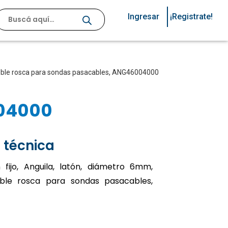
Ingresar
¡Registrate!
 doble rosca para sondas pasacables, ANG46004000
04000
 técnica
fijo, Anguila, latón, diámetro 6mm,
ble rosca para sondas pasacables,