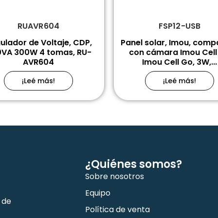
RUAVR604
FSP12-USB
ulador de Voltaje, CDP,
Panel solar, Imou, comp
VA 300W 4 tomas, RU-
con cámara Imou Cell 
AVR604
Imou Cell Go, 3W,...
¡Leé más!
¡Leé más!
¿Quiénes somos?
Sobre nosotros
Equipo
 de
Política de venta