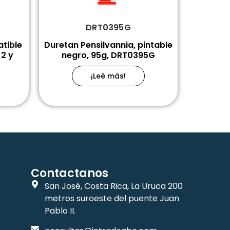
DRT0395G
atible
Duretan Pensilvannia, pintable
2 y
negro, 95g, DRT0395G
¡Leé más!
Contactanos
San José, Costa Rica, La Uruca 200
metros suroeste del puente Juan
Pablo II.