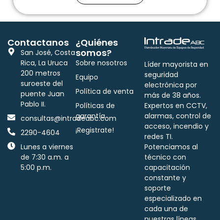
Contactanos
¿Quiénes
somos?
San José, Costa
Rica, La Uruca
Sobre nosotros
Líder mayorista en
200 metros
seguridad
Equipo
suroeste del
electrónica por
Política de venta
puente Juan
más de 38 años.
Pablo II.
Políticas de
Expertos en CCTV,
garantía
alarmas, control de
consultas@intradeabc.com
acceso, incendio y
¡Registrate!
2290-4604
redes TI.
Lunes a viernes
Potenciamos al
de 7:30 a.m. a
técnico con
5:00 p.m.
capacitación
constante y
soporte
especializado en
cada una de
nuestras líneas.