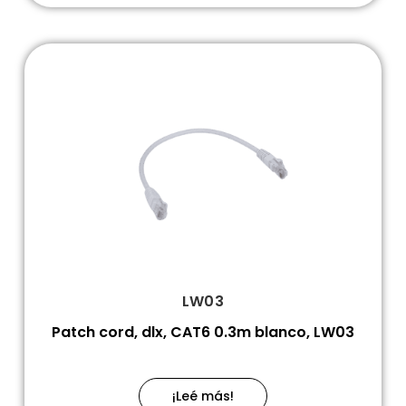
LW03
Patch cord, dlx, CAT6 0.3m blanco, LW03
¡Leé más!