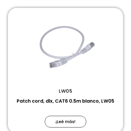
LW05
Patch cord, dlx, CAT6 0.5m blanco, LW05
¡Leé más!