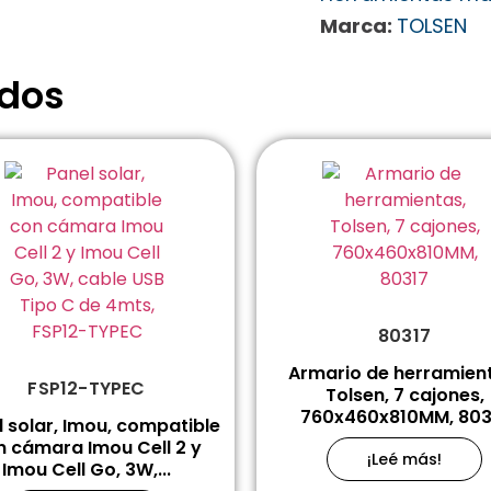
Marca:
TOLSEN
ados
80317
Armario de herramien
FSP12-TYPEC
Tolsen, 7 cajones,
760x460x810MM, 803
 solar, Imou, compatible
n cámara Imou Cell 2 y
¡Leé más!
Imou Cell Go, 3W,...