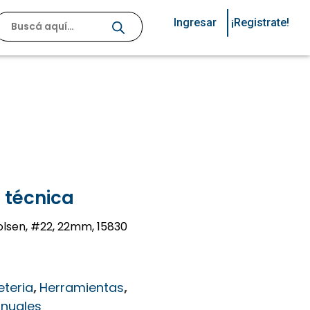
Ingresar
¡Registrate!
 técnica
olsen, #22, 22mm, 15830
eteria
,
Herramientas
,
nuales