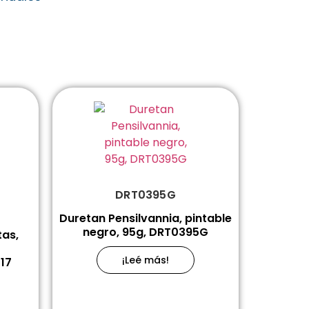
DRT0395G
Duretan Pensilvannia, pintable
negro, 95g, DRT0395G
tas,
¡Leé más!
17