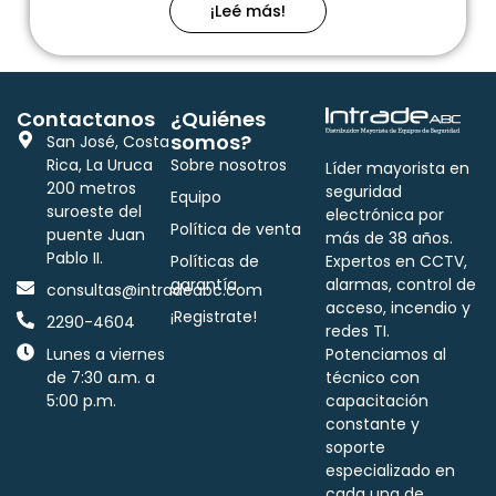
¡Leé más!
Contactanos
¿Quiénes
somos?
San José, Costa
Rica, La Uruca
Sobre nosotros
Líder mayorista en
200 metros
seguridad
Equipo
suroeste del
electrónica por
Política de venta
puente Juan
más de 38 años.
Pablo II.
Políticas de
Expertos en CCTV,
garantía
alarmas, control de
consultas@intradeabc.com
acceso, incendio y
¡Registrate!
2290-4604
redes TI.
Lunes a viernes
Potenciamos al
de 7:30 a.m. a
técnico con
5:00 p.m.
capacitación
constante y
soporte
especializado en
cada una de