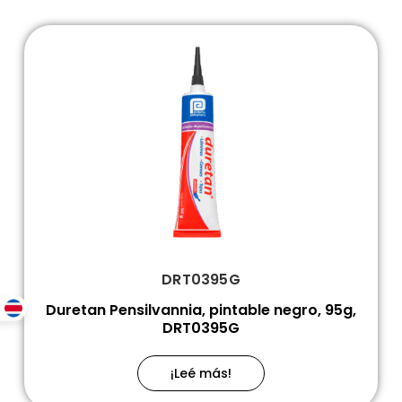
DRT0395G
Duretan Pensilvannia, pintable negro, 95g,
DRT0395G
¡Leé más!