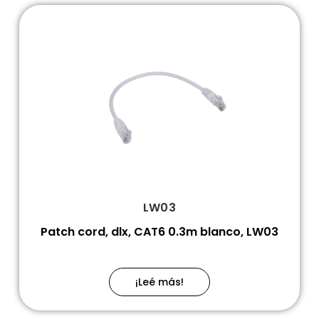
LW03
Patch cord, dlx, CAT6 0.3m blanco, LW03
¡Leé más!