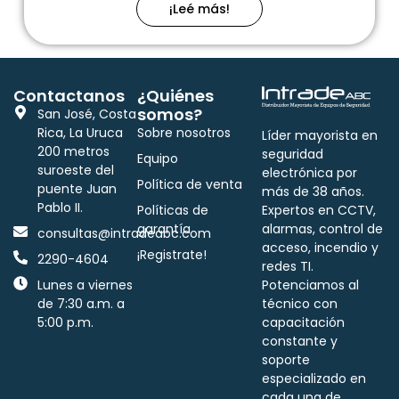
¡Leé más!
Contactanos
¿Quiénes
somos?
San José, Costa
Rica, La Uruca
Sobre nosotros
Líder mayorista en
200 metros
seguridad
Equipo
suroeste del
electrónica por
Política de venta
puente Juan
más de 38 años.
Pablo II.
Políticas de
Expertos en CCTV,
garantía
alarmas, control de
consultas@intradeabc.com
acceso, incendio y
¡Registrate!
2290-4604
redes TI.
Lunes a viernes
Potenciamos al
de 7:30 a.m. a
técnico con
5:00 p.m.
capacitación
constante y
soporte
especializado en
cada una de