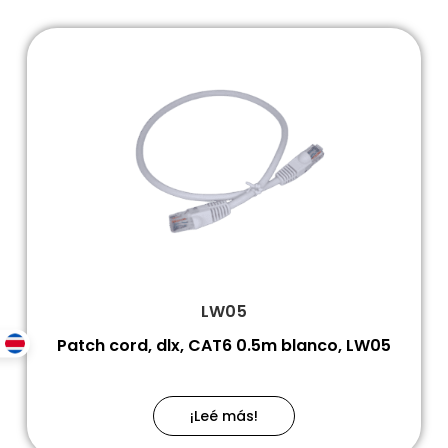
LW05
Patch cord, dlx, CAT6 0.5m blanco, LW05
¡Leé más!