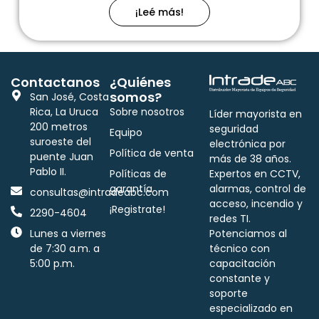
¡Leé más!
Contactanos
¿Quiénes
somos?
San José, Costa
Rica, La Uruca
Sobre nosotros
Líder mayorista en
200 metros
seguridad
Equipo
suroeste del
electrónica por
Política de venta
puente Juan
más de 38 años.
Pablo II.
Políticas de
Expertos en CCTV,
garantía
alarmas, control de
consultas@intradeabc.com
acceso, incendio y
¡Registrate!
2290-4604
redes TI.
Lunes a viernes
Potenciamos al
de 7:30 a.m. a
técnico con
5:00 p.m.
capacitación
constante y
soporte
especializado en