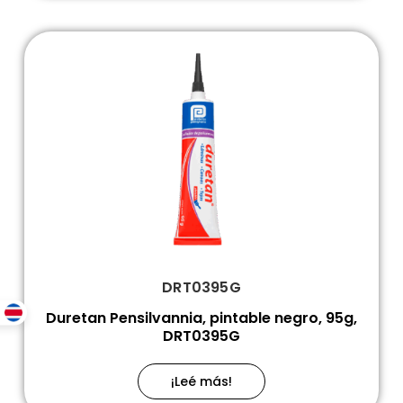
DRT0395G
Duretan Pensilvannia, pintable negro, 95g,
DRT0395G
¡Leé más!