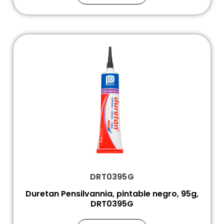
DRT0395G
Duretan Pensilvannia, pintable negro, 95g,
DRT0395G