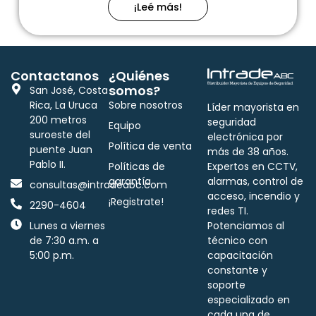
¡Leé más!
Contactanos
¿Quiénes
somos?
San José, Costa
Rica, La Uruca
Sobre nosotros
Líder mayorista en
200 metros
seguridad
Equipo
suroeste del
electrónica por
Política de venta
puente Juan
más de 38 años.
Pablo II.
Políticas de
Expertos en CCTV,
garantía
alarmas, control de
consultas@intradeabc.com
acceso, incendio y
¡Registrate!
2290-4604
redes TI.
Lunes a viernes
Potenciamos al
de 7:30 a.m. a
técnico con
5:00 p.m.
capacitación
constante y
soporte
especializado en
cada una de