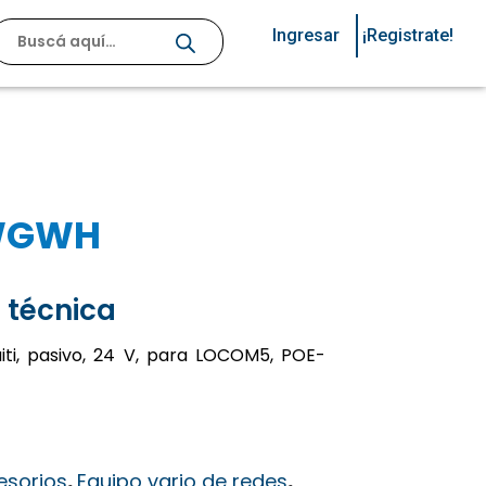
Ingresar
¡Registrate!
WGWH
 técnica
uiti, pasivo, 24 V, para LOCOM5, POE-
esorios
,
Equipo vario de redes
,