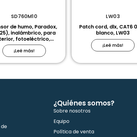
SD760M10
LW03
sor de humo, Paradox,
Patch cord, dlx, CAT6 
25), inalámbrico, para
blanco, LW03
terior, fotoeléctrico,...
¡Leé más!
¡Leé más!
¿Quiénes somos?
Sobre nosotros
Equipo
 de
Política de venta