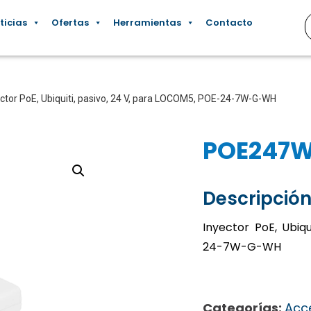
ticias
Ofertas
Herramientas
Contacto
ector PoE, Ubiquiti, pasivo, 24 V, para LOCOM5, POE-24-7W-G-WH
POE247
Descripción
Inyector PoE, Ubiq
24-7W-G-WH
Categorías:
Acc