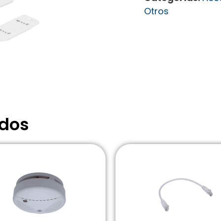
Otros
ados