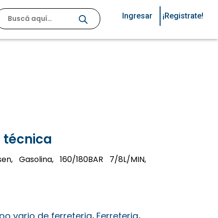
Ingresar
¡Registrate!
 técnica
sen, Gasolina, 160/180BAR 7/8L/MIN,
po vario de ferreteria
,
Ferreteria
,