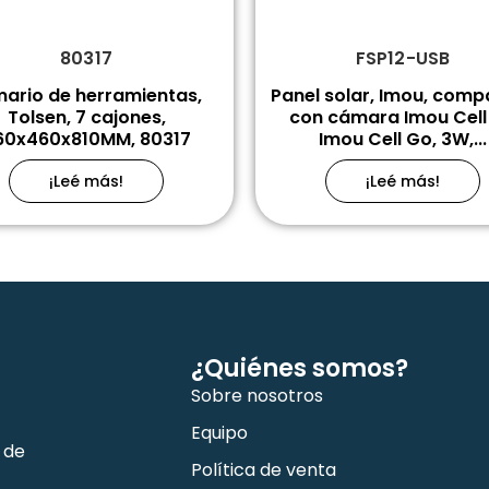
80317
FSP12-USB
ario de herramientas,
Panel solar, Imou, comp
Tolsen, 7 cajones,
con cámara Imou Cell 
60x460x810MM, 80317
Imou Cell Go, 3W,...
¡Leé más!
¡Leé más!
¿Quiénes somos?
Sobre nosotros
Equipo
 de
Política de venta