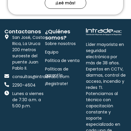
¡Leé más!
Contactanos
¿Quiénes
somos?
San José, Costa
Rica, La Uruca
Sobre nosotros
Líder mayorista en
200 metros
seguridad
Equipo
suroeste del
electrónica por
Política de venta
puente Juan
más de 38 años.
Pablo II.
Políticas de
Expertos en CCTV,
garantía
alarmas, control de
consultas@intradeabc.com
acceso, incendio y
¡Registrate!
2290-4604
redes TI.
Lunes a viernes
Potenciamos al
de 7:30 a.m. a
técnico con
5:00 p.m.
capacitación
constante y
soporte
especializado en
cada una de