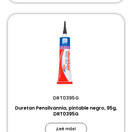
DRT0395G
Duretan Pensilvannia, pintable negro, 95g,
DRT0395G
¡Leé más!