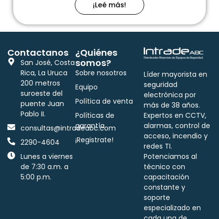
¡Leé más!
Contactanos
¿Quiénes
somos?
San José, Costa
Rica, La Uruca
Sobre nosotros
Líder mayorista en
200 metros
seguridad
Equipo
suroeste del
electrónica por
Política de venta
puente Juan
más de 38 años.
Pablo II.
Políticas de
Expertos en CCTV,
garantía
alarmas, control de
consultas@intradeabc.com
acceso, incendio y
¡Registrate!
2290-4604
redes TI.
Lunes a viernes
Potenciamos al
de 7:30 a.m. a
técnico con
5:00 p.m.
capacitación
constante y
soporte
especializado en
cada una de