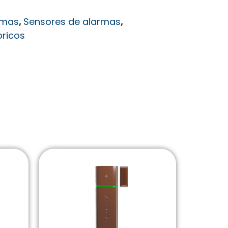
rmas
,
Sensores de alarmas
,
bricos