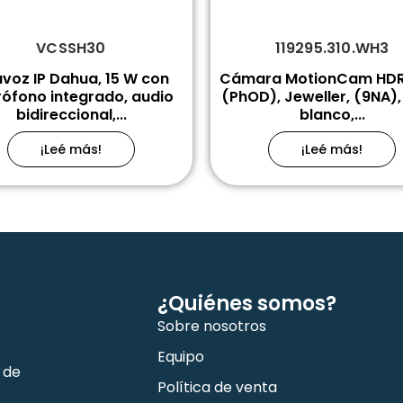
VCSSH30
119295.310.WH3
avoz IP Dahua, 15 W con
Cámara MotionCam HDR 
rófono integrado, audio
(PhOD), Jeweller, (9NA),
bidireccional,...
blanco,...
¡Leé más!
¡Leé más!
¿Quiénes somos?
Sobre nosotros
Equipo
 de
Política de venta