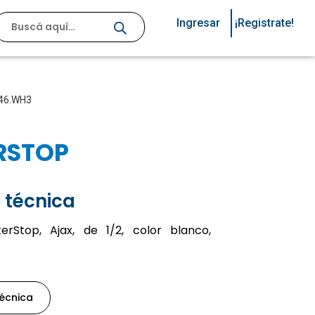
Ingresar
¡Registrate!
.146.WH3
RSTOP
 técnica
erStop, Ajax, de 1/2, color blanco,
técnica