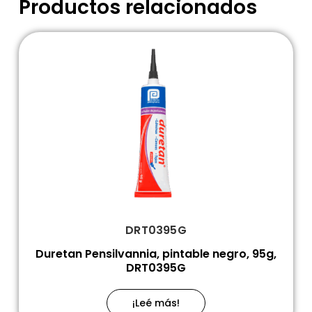
Productos relacionados
DRT0395G
Duretan Pensilvannia, pintable negro, 95g,
DRT0395G
¡Leé más!