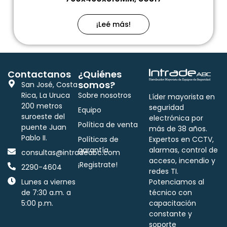
¡Leé más!
Contactanos
¿Quiénes
somos?
San José, Costa
Rica, La Uruca
Sobre nosotros
Líder mayorista en
200 metros
seguridad
Equipo
suroeste del
electrónica por
Política de venta
puente Juan
más de 38 años.
Pablo II.
Políticas de
Expertos en CCTV,
garantía
alarmas, control de
consultas@intradeabc.com
acceso, incendio y
¡Registrate!
2290-4604
redes TI.
Lunes a viernes
Potenciamos al
de 7:30 a.m. a
técnico con
5:00 p.m.
capacitación
constante y
soporte