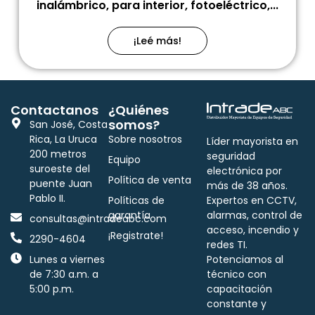
inalámbrico, para interior, fotoeléctrico,...
¡Leé más!
Contactanos
¿Quiénes
somos?
San José, Costa
Rica, La Uruca
Sobre nosotros
Líder mayorista en
200 metros
seguridad
Equipo
suroeste del
electrónica por
Política de venta
puente Juan
más de 38 años.
Pablo II.
Políticas de
Expertos en CCTV,
garantía
alarmas, control de
consultas@intradeabc.com
acceso, incendio y
¡Registrate!
2290-4604
redes TI.
Lunes a viernes
Potenciamos al
de 7:30 a.m. a
técnico con
5:00 p.m.
capacitación
constante y