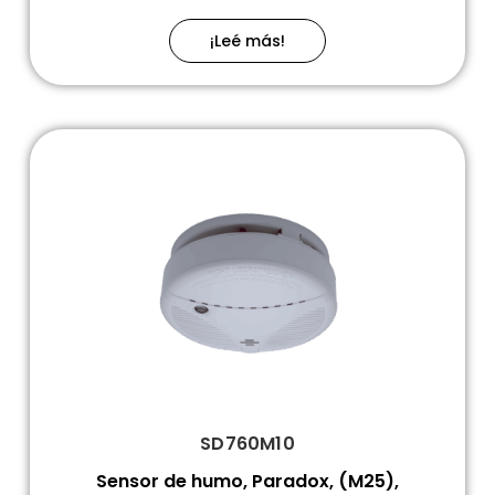
¡Leé más!
SD760M10
Sensor de humo, Paradox, (M25),