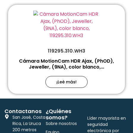
119295.310.WH3
Cámara MotionCam HDR Ajax, (PhOD),
Jeweller, (9NA), color blanco,...
¡Leé más!
Contactanos
¿Quiénes
somos?
San José, Costa
Líder mayorista en
Rica, La Uruca
Sobre nosotros
seguridad
200 metros
electrónica por
Equipo