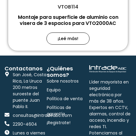
VTOB114
Montaje para superficie de aluminio con
visera de 3 espacios para VTO2000AC
¡Leé más!
Contactanos
¿Quiénes
somos?
San José, Costa
Rica, La Uruca
Sobre nosotros
Líder mayorista en
200 metros
seguridad
Equipo
suroeste del
electrónica por
Política de venta
puente Juan
más de 38 años.
Pablo II.
Políticas de
Expertos en CCTV,
garantía
alarmas, control de
consultas@intradeabc.com
acceso, incendio y
¡Registrate!
2290-4604
redes TI.
Lunes a viernes
Potenciamos al