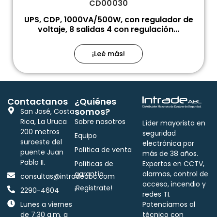
CD00030
UPS, CDP, 1000VA/500W, con regulador de
voltaje, 8 salidas 4 con regulación...
¡Leé más!
Contactanos
¿Quiénes
somos?
San José, Costa
Rica, La Uruca
Sobre nosotros
Líder mayorista en
200 metros
seguridad
Equipo
suroeste del
electrónica por
Política de venta
puente Juan
más de 38 años.
Pablo II.
Políticas de
Expertos en CCTV,
garantía
alarmas, control de
consultas@intradeabc.com
acceso, incendio y
¡Registrate!
2290-4604
redes TI.
Lunes a viernes
Potenciamos al
de 7:30 a.m. a
técnico con