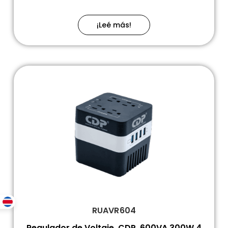
¡Leé más!
RUAVR604
Regulador de Voltaje, CDP, 600VA 300W 4