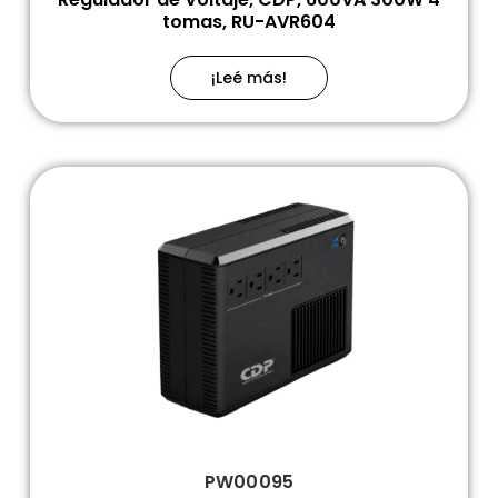
tomas, RU-AVR604
¡Leé más!
PW00095