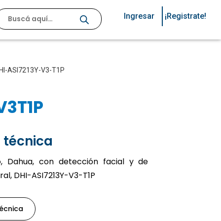
Ingresar
¡Registrate!
, DHI-ASI7213Y-V3-T1P
V3T1P
 técnica
, Dahua, con detección facial y de
al, DHI-ASI7213Y-V3-T1P
técnica