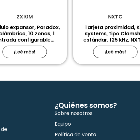
ZX10M
NXTC
ulo expansor, Paradox,
Tarjeta proximidad, K
alámbrico, 10 zonas, 1
systems, tipo Clamsh
ntrada configurable...
estándar, 125 kHz, NX
¡Leé más!
¡Leé más!
¿Quiénes somos?
Sobre nosotros
Equipo
 de
Política de venta