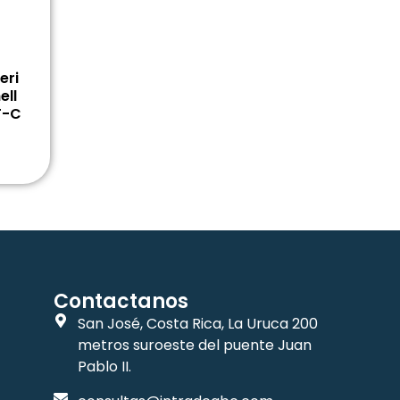
eri
ell
T-C
Contactanos
San José, Costa Rica, La Uruca 200
metros suroeste del puente Juan
Pablo II.