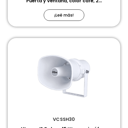
Puerta y ventana, color café, 2...
¡Leé más!
VCSSH30