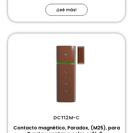
¡Leé más!
DCT12M-C
Contacto magnético, Paradox, (M25), para