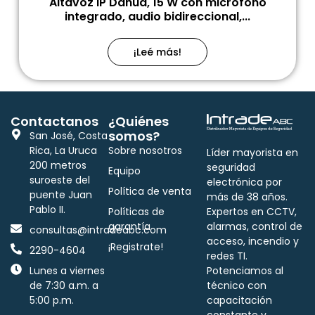
Altavoz IP Dahua, 15 W con micrófono
integrado, audio bidireccional,...
¡Leé más!
Contactanos
¿Quiénes
somos?
San José, Costa
Rica, La Uruca
Sobre nosotros
Líder mayorista en
200 metros
seguridad
Equipo
suroeste del
electrónica por
Política de venta
puente Juan
más de 38 años.
Pablo II.
Políticas de
Expertos en CCTV,
garantía
alarmas, control de
consultas@intradeabc.com
acceso, incendio y
¡Registrate!
2290-4604
redes TI.
Lunes a viernes
Potenciamos al
de 7:30 a.m. a
técnico con
5:00 p.m.
capacitación
constante y