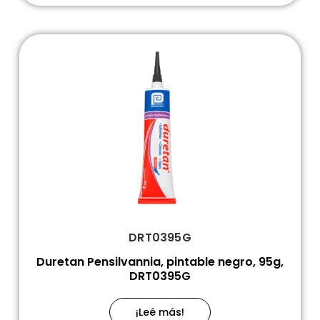
DRT0395G
Duretan Pensilvannia, pintable negro, 95g,
DRT0395G
¡Leé más!