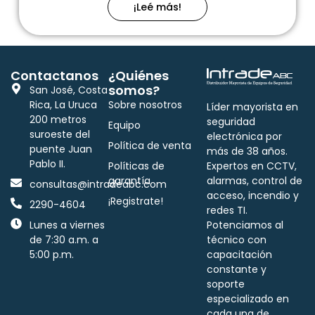
¡Leé más!
Contactanos
¿Quiénes
somos?
San José, Costa
Rica, La Uruca
Sobre nosotros
Líder mayorista en
200 metros
seguridad
Equipo
suroeste del
electrónica por
Política de venta
puente Juan
más de 38 años.
Pablo II.
Políticas de
Expertos en CCTV,
garantía
alarmas, control de
consultas@intradeabc.com
acceso, incendio y
¡Registrate!
2290-4604
redes TI.
Lunes a viernes
Potenciamos al
de 7:30 a.m. a
técnico con
5:00 p.m.
capacitación
constante y
soporte
especializado en
cada una de