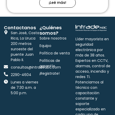
¡Leé más!
Contactanos
¿Quiénes
somos?
San José, Costa
Rica, La Uruca
Sobre nosotros
Líder mayorista en
200 metros
seguridad
Equipo
suroeste del
electrónica por
Política de venta
puente Juan
más de 38 años.
Pablo II.
Políticas de
Expertos en CCTV,
garantía
alarmas, control de
consultas@intradeabc.com
acceso, incendio y
¡Registrate!
2290-4604
redes TI.
Lunes a viernes
Potenciamos al
de 7:30 a.m. a
técnico con
5:00 p.m.
capacitación
constante y
soporte
especializado en
cada una de