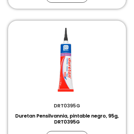
DRT0395G
Duretan Pensilvannia, pintable negro, 95g,
DRT0395G