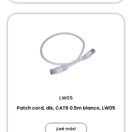
LW05
Patch cord, dlx, CAT6 0.5m blanco, LW05
¡Leé más!