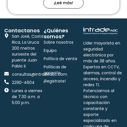
¡Leé más!
Contactanos
¿Quiénes
somos?
San José, Costa
Rica, La Uruca
Sobre nosotros
Líder mayorista en
200 metros
seguridad
Equipo
suroeste del
electrónica por
Política de venta
puente Juan
más de 38 años.
Pablo II.
Políticas de
Expertos en CCTV,
garantía
alarmas, control de
consultas@intradeabc.com
acceso, incendio y
¡Registrate!
2290-4604
redes TI.
Lunes a viernes
Potenciamos al
de 7:30 a.m. a
técnico con
5:00 p.m.
capacitación
constante y
soporte
especializado en
cada una de