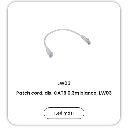
LW03
Patch cord, dlx, CAT6 0.3m blanco, LW03
¡Leé más!