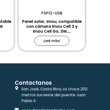
FSP12-USB
ntable
Panel solar, Imou, compatible
5G
con cámara Imou Cell 2 y
Imou Cell Go, 3W,...
¡Leé más!
Contactanos
San José, Costa Rica, La Uruca 200
metros suroeste del puente Juan
Pablo II.