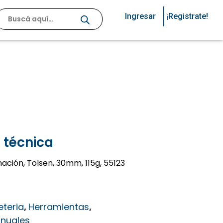
Ingresar
¡Registrate!
 técnica
ción, Tolsen, 30mm, 115g, 55123
eteria
,
Herramientas
,
nuales