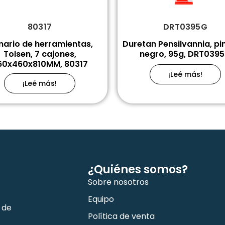
80317
DRT0395G
ario de herramientas,
Duretan Pensilvannia, pi
Tolsen, 7 cajones,
negro, 95g, DRT039
60x460x810MM, 80317
¡Leé más!
¡Leé más!
¿Quiénes somos?
Sobre nosotros
Equipo
 de
Política de venta