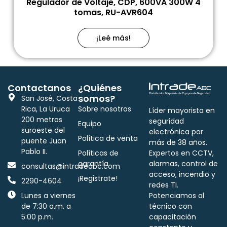
Regulador de Voltaje, CDP, 600VA 300W 4
tomas, RU-AVR604
¡Leé más!
Contactanos
¿Quiénes
somos?
San José, Costa
Rica, La Uruca
Sobre nosotros
Líder mayorista en
200 metros
seguridad
Equipo
suroeste del
electrónica por
Política de venta
puente Juan
más de 38 años.
Pablo II.
Políticas de
Expertos en CCTV,
garantía
alarmas, control de
consultas@intradeabc.com
acceso, incendio y
¡Registrate!
2290-4604
redes TI.
Lunes a viernes
Potenciamos al
de 7:30 a.m. a
técnico con
5:00 p.m.
capacitación