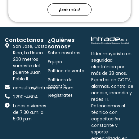
¡Leé más!
Contactanos
¿Quiénes
somos?
San José, Costa
Rica, La Uruca
Sobre nosotros
Líder mayorista en
200 metros
seguridad
Equipo
suroeste del
electrónica por
Política de venta
puente Juan
más de 38 años.
Pablo II.
Políticas de
Expertos en CCTV,
garantía
alarmas, control de
consultas@intradeabc.com
acceso, incendio y
¡Registrate!
2290-4604
redes TI.
Lunes a viernes
Potenciamos al
de 7:30 a.m. a
técnico con
5:00 p.m.
capacitación
constante y
soporte
especializado en