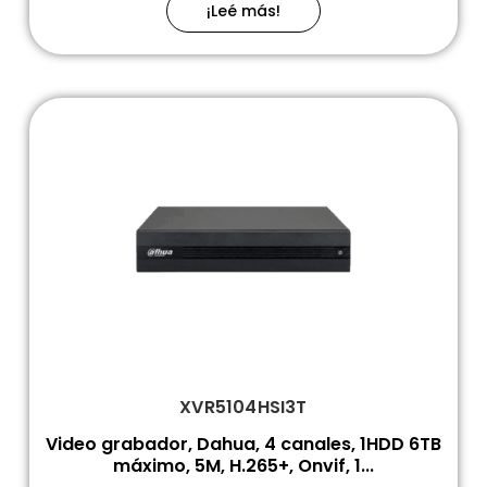
¡Leé más!
XVR5104HSI3T
Video grabador, Dahua, 4 canales, 1HDD 6TB
máximo, 5M, H.265+, Onvif, 1...