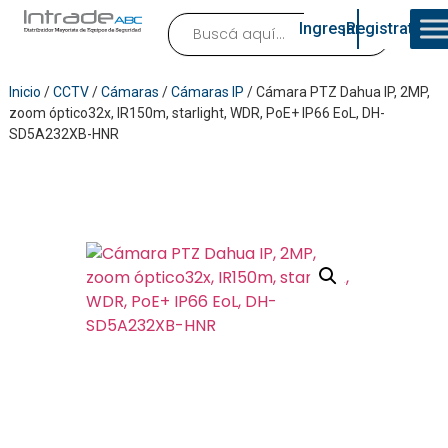
Ingresar
¡Registrate!
Inicio
/
CCTV
/
Cámaras
/
Cámaras IP
/ Cámara PTZ Dahua IP, 2MP,
zoom óptico32x, IR150m, starlight, WDR, PoE+ IP66 EoL, DH-
SD5A232XB-HNR