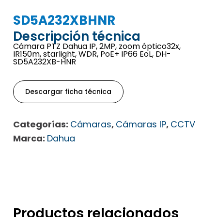
SD5A232XBHNR
Descripción técnica
Cámara PTZ Dahua IP, 2MP, zoom óptico32x,
IR150m, starlight, WDR, PoE+ IP66 EoL, DH-
SD5A232XB-HNR
Descargar ficha técnica
Categorías:
Cámaras
,
Cámaras IP
,
CCTV
Marca:
Dahua
Productos relacionados