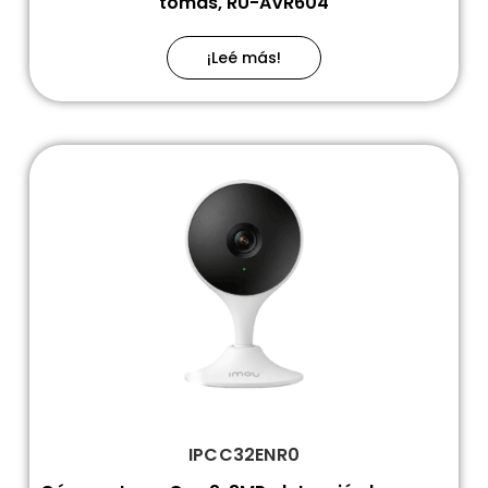
tomas, RU-AVR604
¡Leé más!
IPCC32ENR0