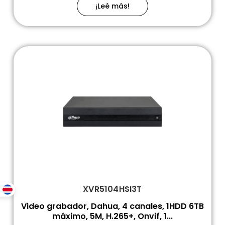
¡Leé más!
XVR5104HSI3T
Video grabador, Dahua, 4 canales, 1HDD 6TB
máximo, 5M, H.265+, Onvif, 1...