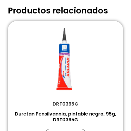
Productos relacionados
DRT0395G
Duretan Pensilvannia, pintable negro, 95g,
DRT0395G