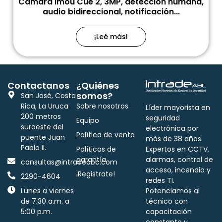
Cámara Imou Cue 2, 3MP, detección humana,
audio bidireccional, notificación...
¡Leé más!
Contactanos
¿Quiénes
somos?
San José, Costa
Rica, La Uruca
Sobre nosotros
Líder mayorista en
200 metros
seguridad
Equipo
suroeste del
electrónica por
Política de venta
puente Juan
más de 38 años.
Pablo II.
Políticas de
Expertos en CCTV,
garantía
alarmas, control de
consultas@intradeabc.com
acceso, incendio y
¡Registrate!
2290-4604
redes TI.
Lunes a viernes
Potenciamos al
de 7:30 a.m. a
técnico con
5:00 p.m.
capacitación
constante y