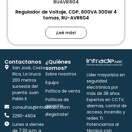
RUAVR604
Regulador de Voltaje, CDP, 600VA 300W 4
tomas, RU-AVR604
¡Leé más!
Contactanos
¿Quiénes
somos?
San José, Costa
Rica, La Uruca
Sobre nosotros
Líder mayorista en
200 metros
seguridad
Equipo
suroeste del
electrónica por
Política de venta
puente Juan
más de 38 años.
Pablo II.
Políticas de
Expertos en CCTV,
garantía
alarmas, control de
consultas@intradeabc.com
acceso, incendio y
¡Registrate!
2290-4604
redes TI.
Lunes a viernes
Potenciamos al
de 7:30 a.m. a
técnico con