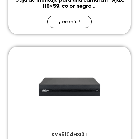
118×59, color negro,...
¡Leé más!
XVR5104HSI3T