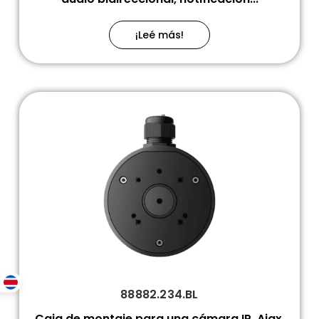
¡Leé más!
88882.234.BL
Caja de montaje para una cámara IP, Ajax,