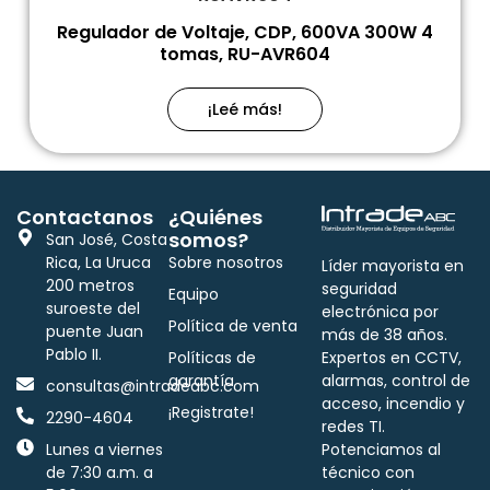
Regulador de Voltaje, CDP, 600VA 300W 4
tomas, RU-AVR604
¡Leé más!
Contactanos
¿Quiénes
somos?
San José, Costa
Rica, La Uruca
Sobre nosotros
Líder mayorista en
200 metros
seguridad
Equipo
suroeste del
electrónica por
Política de venta
puente Juan
más de 38 años.
Pablo II.
Políticas de
Expertos en CCTV,
garantía
alarmas, control de
consultas@intradeabc.com
acceso, incendio y
¡Registrate!
2290-4604
redes TI.
Lunes a viernes
Potenciamos al
de 7:30 a.m. a
técnico con