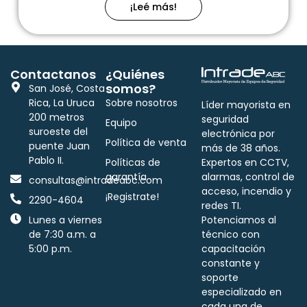
¡Leé más!
Contactanos
¿Quiénes
somos?
San José, Costa
Rica, La Uruca
Sobre nosotros
Líder mayorista en
200 metros
seguridad
Equipo
suroeste del
electrónica por
Política de venta
puente Juan
más de 38 años.
Pablo II.
Políticas de
Expertos en CCTV,
garantía
alarmas, control de
consultas@intradeabc.com
acceso, incendio y
¡Registrate!
2290-4604
redes TI.
Lunes a viernes
Potenciamos al
de 7:30 a.m. a
técnico con
5:00 p.m.
capacitación
constante y
soporte
especializado en
cada una de