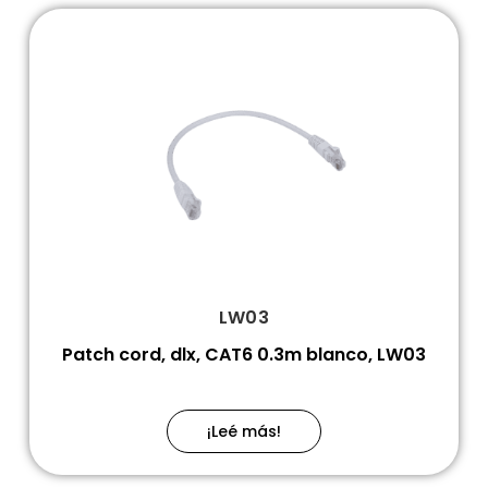
LW03
Patch cord, dlx, CAT6 0.3m blanco, LW03
¡Leé más!