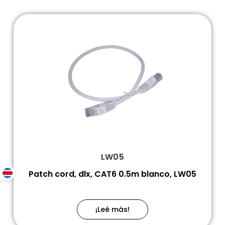
LW05
Patch cord, dlx, CAT6 0.5m blanco, LW05
¡Leé más!