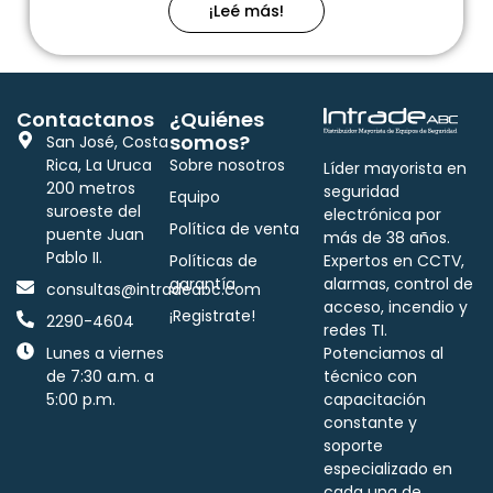
¡Leé más!
Contactanos
¿Quiénes
somos?
San José, Costa
Rica, La Uruca
Sobre nosotros
Líder mayorista en
200 metros
seguridad
Equipo
suroeste del
electrónica por
Política de venta
puente Juan
más de 38 años.
Pablo II.
Políticas de
Expertos en CCTV,
garantía
alarmas, control de
consultas@intradeabc.com
acceso, incendio y
¡Registrate!
2290-4604
redes TI.
Lunes a viernes
Potenciamos al
de 7:30 a.m. a
técnico con
5:00 p.m.
capacitación
constante y
soporte
especializado en
cada una de