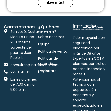
¡Leé más!
Contactanos
¿Quiénes
somos?
San José, Costa
Rica, La Uruca
Sobre nosotros
Líder mayorista en
200 metros
seguridad
Equipo
suroeste del
electrónica por
Política de venta
puente Juan
más de 38 años.
Pablo II.
Políticas de
Expertos en CCTV,
garantía
alarmas, control de
consultas@intradeabc.com
acceso, incendio y
¡Registrate!
2290-4604
redes TI.
Lunes a viernes
Potenciamos al
de 7:30 a.m. a
técnico con
5:00 p.m.
capacitación
constante y
soporte
especializado en
cada una de