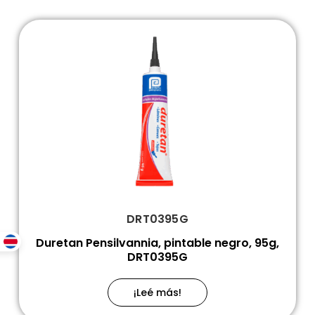
DRT0395G
Duretan Pensilvannia, pintable negro, 95g,
DRT0395G
¡Leé más!