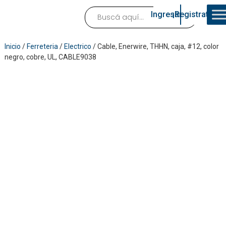
Ingresar
¡Registrate!
Inicio
/
Ferreteria
/
Electrico
/ Cable, Enerwire, THHN, caja, #12, color
negro, cobre, UL, CABLE9038