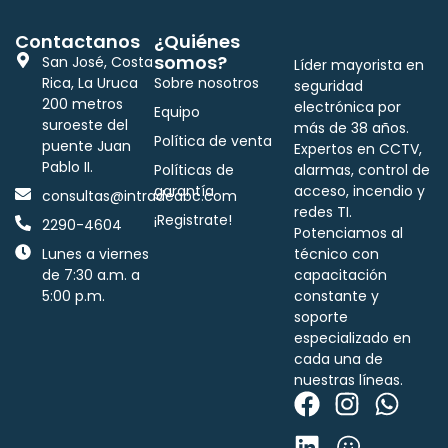
Contactanos
¿Quiénes
somos?
San José, Costa
Líder mayorista en
Rica, La Uruca
Sobre nosotros
seguridad
200 metros
electrónica por
Equipo
suroeste del
más de 38 años.
Política de venta
puente Juan
Expertos en CCTV,
Pablo II.
Políticas de
alarmas, control de
garantía
acceso, incendio y
consultas@intradeabc.com
redes TI.
¡Registrate!
2290-4604
Potenciamos al
Lunes a viernes
técnico con
de 7:30 a.m. a
capacitación
5:00 p.m.
constante y
soporte
especializado en
cada una de
nuestras líneas.