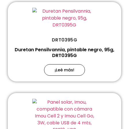
DRT0395G
Duretan Pensilvannia, pintable negro, 95g,
DRT0395G
¡Leé más!