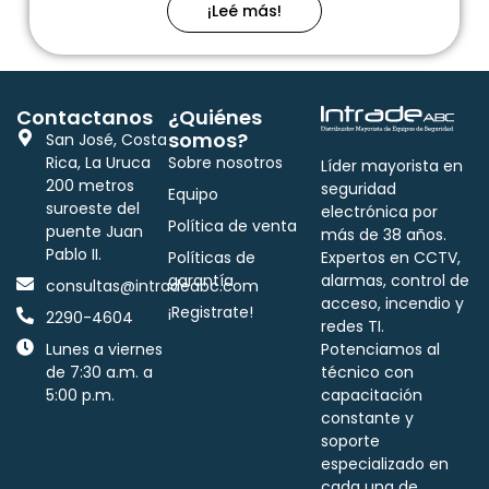
¡Leé más!
Contactanos
¿Quiénes
somos?
San José, Costa
Rica, La Uruca
Sobre nosotros
Líder mayorista en
200 metros
seguridad
Equipo
suroeste del
electrónica por
Política de venta
puente Juan
más de 38 años.
Pablo II.
Políticas de
Expertos en CCTV,
garantía
alarmas, control de
consultas@intradeabc.com
acceso, incendio y
¡Registrate!
2290-4604
redes TI.
Lunes a viernes
Potenciamos al
de 7:30 a.m. a
técnico con
5:00 p.m.
capacitación
constante y
soporte
especializado en
cada una de