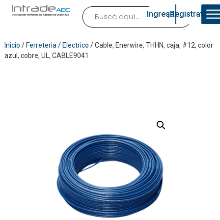
Ingresar
¡Registrate!
Inicio
/
Ferreteria
/
Electrico
/ Cable, Enerwire, THHN, caja, #12, color
azul, cobre, UL, CABLE9041