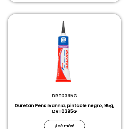
DRT0395G
Duretan Pensilvannia, pintable negro, 95g,
DRT0395G
¡Leé más!