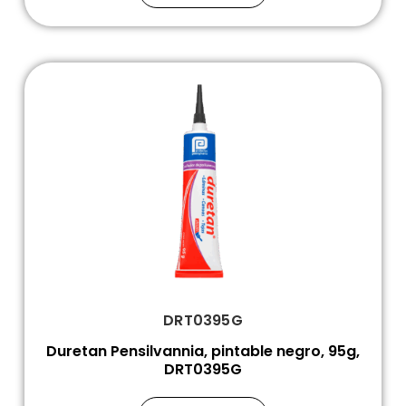
DRT0395G
Duretan Pensilvannia, pintable negro, 95g,
DRT0395G