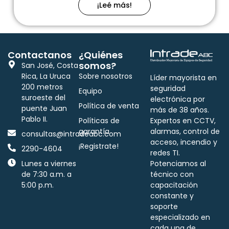
¡Leé más!
Contactanos
¿Quiénes
somos?
San José, Costa
Rica, La Uruca
Sobre nosotros
Líder mayorista en
200 metros
seguridad
Equipo
suroeste del
electrónica por
Política de venta
puente Juan
más de 38 años.
Pablo II.
Políticas de
Expertos en CCTV,
garantía
alarmas, control de
consultas@intradeabc.com
acceso, incendio y
¡Registrate!
2290-4604
redes TI.
Lunes a viernes
Potenciamos al
de 7:30 a.m. a
técnico con
5:00 p.m.
capacitación
constante y
soporte
especializado en
cada una de