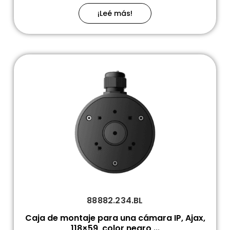
¡Leé más!
88882.234.BL
Caja de montaje para una cámara IP, Ajax,
118×59, color negro,...