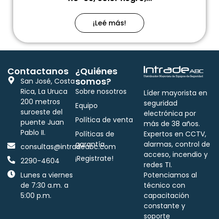
¡Leé más!
Contactanos
¿Quiénes
somos?
San José, Costa
Rica, La Uruca
Sobre nosotros
Líder mayorista en
200 metros
seguridad
Equipo
suroeste del
electrónica por
Política de venta
puente Juan
más de 38 años.
Pablo II.
Políticas de
Expertos en CCTV,
garantía
alarmas, control de
consultas@intradeabc.com
acceso, incendio y
¡Registrate!
2290-4604
redes TI.
Lunes a viernes
Potenciamos al
de 7:30 a.m. a
técnico con
5:00 p.m.
capacitación
constante y
soporte