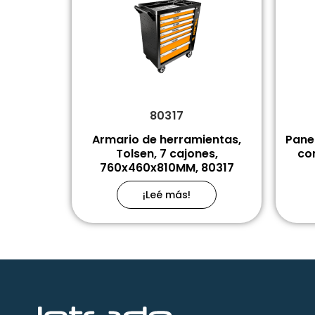
80317
Armario de herramientas,
Panel
Tolsen, 7 cajones,
co
760x460x810MM, 80317
¡Leé más!