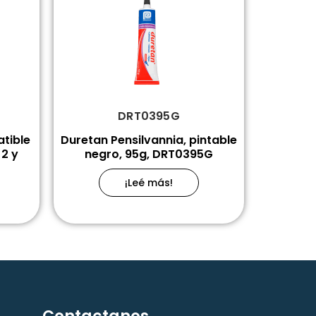
DRT0395G
atible
Duretan Pensilvannia, pintable
2 y
negro, 95g, DRT0395G
¡Leé más!