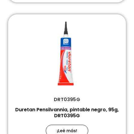
DRT0395G
Duretan Pensilvannia, pintable negro, 95g,
DRT0395G
¡Leé más!