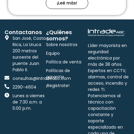
¡Leé más!
Contactanos
¿Quiénes
somos?
San José, Costa
Rica, La Uruca
Sobre nosotros
Líder mayorista en
200 metros
seguridad
Equipo
suroeste del
electrónica por
Política de venta
puente Juan
más de 38 años.
Pablo II.
Políticas de
Expertos en CCTV,
garantía
alarmas, control de
consultas@intradeabc.com
acceso, incendio y
¡Registrate!
2290-4604
redes TI.
Lunes a viernes
Potenciamos al
de 7:30 a.m. a
técnico con
5:00 p.m.
capacitación
constante y
soporte
especializado en
cada una de