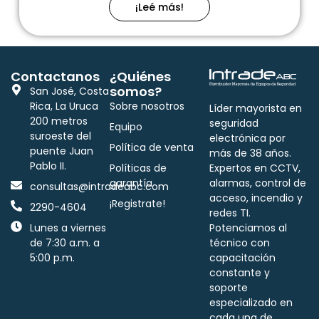
¡Leé más!
Contactanos
¿Quiénes
somos?
San José, Costa
Rica, La Uruca
Sobre nosotros
Líder mayorista en
200 metros
seguridad
Equipo
suroeste del
electrónica por
Política de venta
puente Juan
más de 38 años.
Pablo II.
Políticas de
Expertos en CCTV,
garantía
alarmas, control de
consultas@intradeabc.com
acceso, incendio y
¡Registrate!
2290-4604
redes TI.
Lunes a viernes
Potenciamos al
de 7:30 a.m. a
técnico con
5:00 p.m.
capacitación
constante y
soporte
especializado en
cada una de