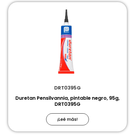
DRT0395G
Duretan Pensilvannia, pintable negro, 95g,
DRT0395G
¡Leé más!