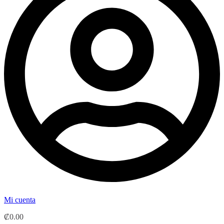
Mi cuenta
₡
0.00