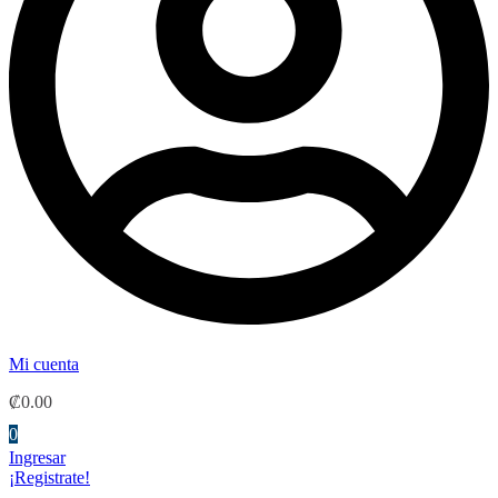
Mi cuenta
₡
0.00
0
Ingresar
¡Registrate!