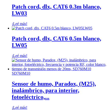
Patch cord, dlx, CAT6 0.3m blanco,
LW03
¡Leé más!
LW05
Patch cord, dlx, CAT6 0.5m blanco,
LW05
¡Leé más!
SD760M10
Sensor de humo, Paradox, (M25),
inalámbrico, para interior,
fotoeléctrico,...
¡Leé más!