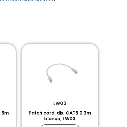
LW03
0.5m
Patch cord, dlx, CAT6 0.3m
blanco, LW03