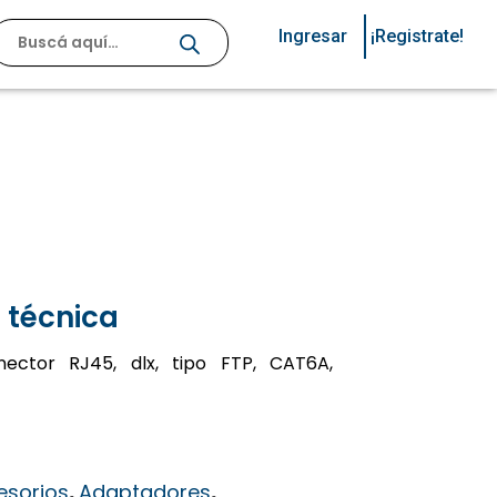
Ingresar
¡Registrate!
 técnica
ector RJ45, dlx, tipo FTP, CAT6A,
esorios
,
Adaptadores
,