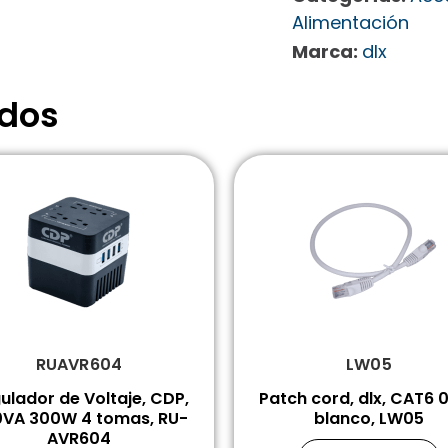
Alimentación
Marca:
dlx
ados
RUAVR604
LW05
ulador de Voltaje, CDP,
Patch cord, dlx, CAT6 
VA 300W 4 tomas, RU-
blanco, LW05
AVR604