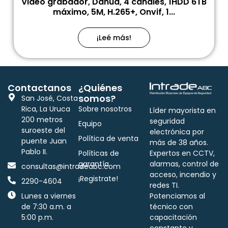
Video grabador, Dahua, 4 canales, 1HDD 6TB
máximo, 5M, H.265+, Onvif, 1...
¡Leé más!
Contactanos
¿Quiénes
somos?
San José, Costa
Rica, La Uruca
Sobre nosotros
Líder mayorista en
200 metros
seguridad
Equipo
suroeste del
electrónica por
Política de venta
puente Juan
más de 38 años.
Pablo II.
Políticas de
Expertos en CCTV,
garantía
alarmas, control de
consultas@intradeabc.com
acceso, incendio y
¡Registrate!
2290-4604
redes TI.
Lunes a viernes
Potenciamos al
de 7:30 a.m. a
técnico con
5:00 p.m.
capacitación
constante y