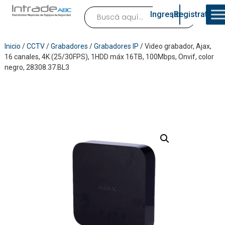
Ingresar
¡Registrate!
Inicio
/
CCTV
/
Grabadores
/
Grabadores IP
/ Video grabador, Ajax,
16 canales, 4K (25/30FPS), 1HDD máx 16TB, 100Mbps, Onvif, color
negro, 28308.37.BL3