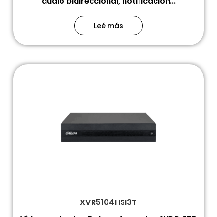
audio bidireccional, notificación...
¡Leé más!
XVR5104HSI3T