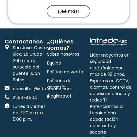
¡Leé más!
Contactanos
¿Quiénes
somos?
San José, Costa
Rica, La Uruca
Sobre nosotros
Líder mayorista en
200 metros
seguridad
Equipo
suroeste del
electrónica por
Política de venta
puente Juan
más de 38 años.
Pablo II.
Políticas de
Expertos en CCTV,
garantía
alarmas, control de
consultas@intradeabc.com
acceso, incendio y
¡Registrate!
2290-4604
redes TI.
Lunes a viernes
Potenciamos al
de 7:30 a.m. a
técnico con
5:00 p.m.
capacitación
constante y
soporte