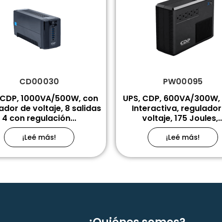
CD00030
PW00095
 CDP, 1000VA/500W, con
UPS, CDP, 600VA/300W, 
ador de voltaje, 8 salidas
Interactiva, regulador
4 con regulación...
voltaje, 175 Joules,..
¡Leé más!
¡Leé más!