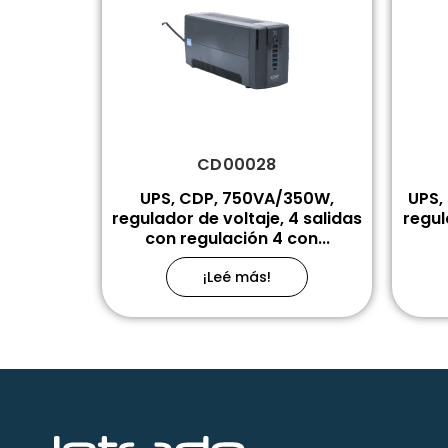
CD00028
UPS, CDP, 750VA/350W,
UPS,
regulador de voltaje, 4 salidas
regul
con regulación 4 con...
¡Leé más!