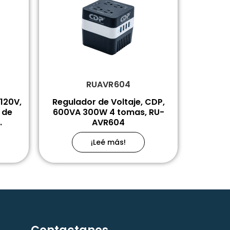
RUAVR604
120V,
Regulador de Voltaje, CDP,
 de
600VA 300W 4 tomas, RU-
.
AVR604
¡Leé más!