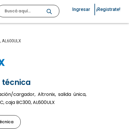
Ingresar
¡Registrate!
00, AL600ULX
X
 técnica
ión/cargador, Altronix, salida única,
C, caja BC300, AL600ULX
técnica