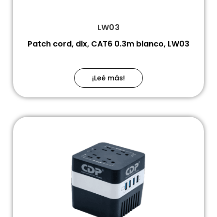
LW03
Patch cord, dlx, CAT6 0.3m blanco, LW03
¡Leé más!