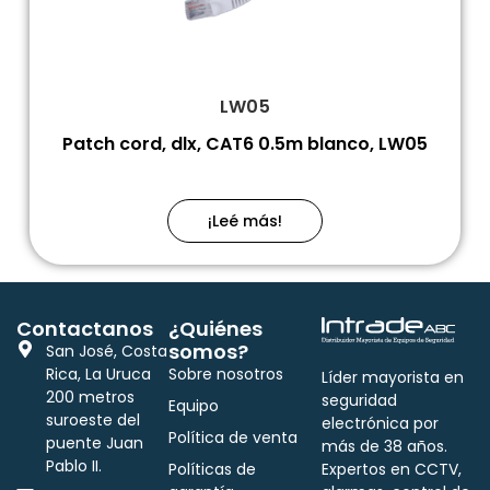
LW05
Patch cord, dlx, CAT6 0.5m blanco, LW05
¡Leé más!
Contactanos
¿Quiénes
somos?
San José, Costa
Rica, La Uruca
Sobre nosotros
Líder mayorista en
200 metros
seguridad
Equipo
suroeste del
electrónica por
Política de venta
puente Juan
más de 38 años.
Pablo II.
Políticas de
Expertos en CCTV,