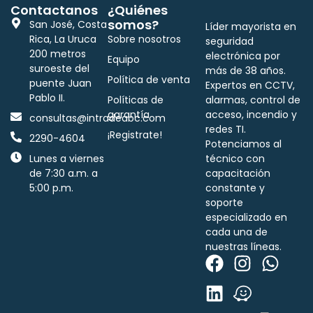
Contactanos
¿Quiénes
somos?
San José, Costa
Líder mayorista en
Rica, La Uruca
Sobre nosotros
seguridad
200 metros
electrónica por
Equipo
suroeste del
más de 38 años.
Política de venta
puente Juan
Expertos en CCTV,
Pablo II.
Políticas de
alarmas, control de
garantía
acceso, incendio y
consultas@intradeabc.com
redes TI.
¡Registrate!
2290-4604
Potenciamos al
Lunes a viernes
técnico con
de 7:30 a.m. a
capacitación
5:00 p.m.
constante y
soporte
especializado en
cada una de
nuestras líneas.