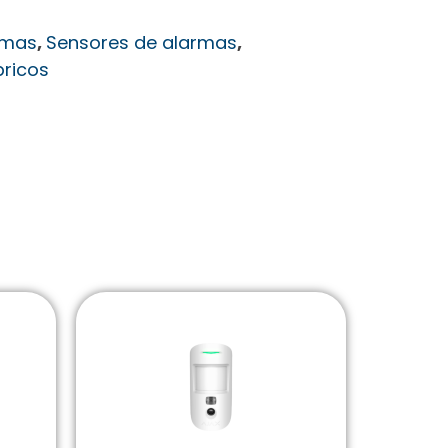
rmas
,
Sensores de alarmas
,
bricos