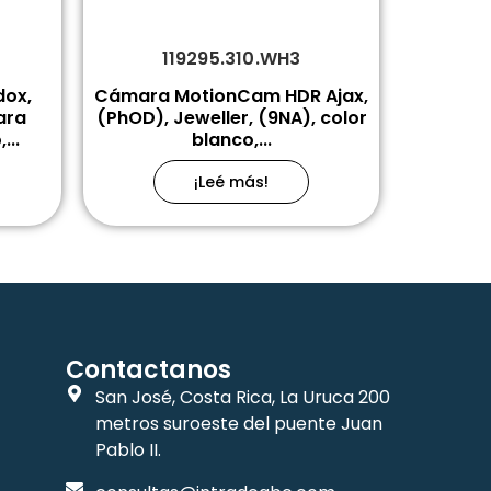
119295.310.WH3
dox,
Cámara MotionCam HDR Ajax,
ara
(PhOD), Jeweller, (9NA), color
...
blanco,...
¡Leé más!
Contactanos
San José, Costa Rica, La Uruca 200
metros suroeste del puente Juan
Pablo II.