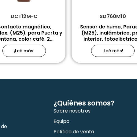
DCT12M-C
SD760M10
ontacto magnético,
Sensor de humo, Para
ox, (M25), para Puerta y
(M25), inalámbrico, p
ntana, color café, 2...
interior, fotoeléctrico,
¡Leé más!
¡Leé más!
¿Quiénes somos?
Sobre nosotros
Equipo
 de
Política de venta